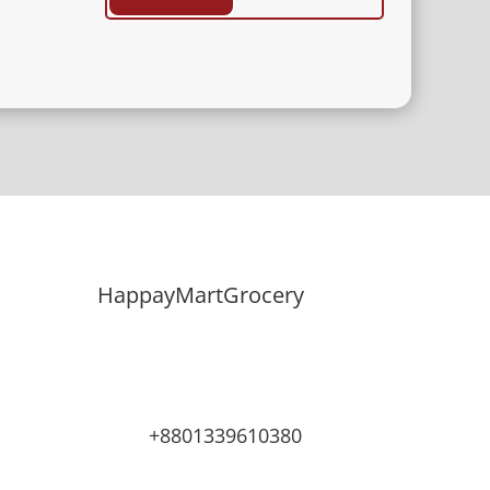
1,050.00 ৳ .
850.00 ৳ .
HappayMartGrocery
+8801339610380