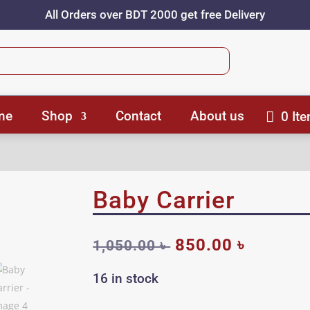
All Orders over BDT 2000 get free Delivery
me
Shop
Contact
About us
0 It
Baby Carrier
Original
Current
850.00
৳
1,050.00
৳
price
price
was:
is:
16 in stock
1,050.00 ৳ .
850.00 