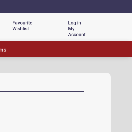
Favourite
Log in
Wishlist
My
Account
ems
৳ .