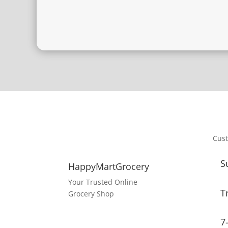
Cus
S
HappyMartGrocery
Your Trusted Online
T
Grocery Shop
7