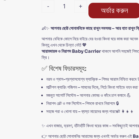
-
+
অর্ডার করুন
Quantity
👶✨
আপনার
ছোট্ট
সোনামনিকে
কাছে
রাখুন
সবসময় –
আর
হাত
রাখুন
ফ্
আপনার বেবিকে কোলে নিয়ে বাইরে বের হওয়া কিংবা ঘরে কাজ করা অনেক
কিন্তু এখন থেকে চিন্তা নেই! 💖
আরামদায়ক
ও
নিরাপদ Baby Carrier
থাকলে আপনি সহজেই শিশুকে 
ফ্রি।
✅ বিশেষ ফিচারসমূহ:
নরম ও শ্বাস-প্রশ্বাসযোগ্য ফ্যাব্রিক – শিশুর আরাম নিশ্চিত করবে 
মাল্টিপল ক্যারিং পজিশন – সামনের দিকে, পিঠে কিংবা সাইডে বহন করা
মজবুত সাপোর্ট সিস্টেম – আপনার কোমর ও কাঁধে চাপ কমাবে 💪
নিরাপদ বেল্ট ও লক সিস্টেম – শিশুকে রাখবে নিরাপদে 🔒
সহজে পরা ও খোলা যায় – ব্যস্ত মায়েদের জন্য পারফেক্ট 👩‍👧‍👦
✨ এখন বাজার, ভ্রমণ, হাঁটাহাঁটি কিংবা ঘরের কাজ – সবকিছুতেই আপনার
👉 আপনার ছোট্ট সোনামনির আরামের জন্য এখনই অর্ডার করুন এই
Ba