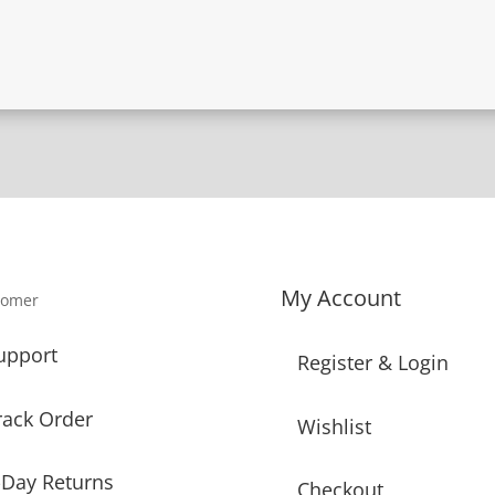
My Account
tomer
upport
Register & Login
rack Order
Wishlist
-Day Returns
Checkout